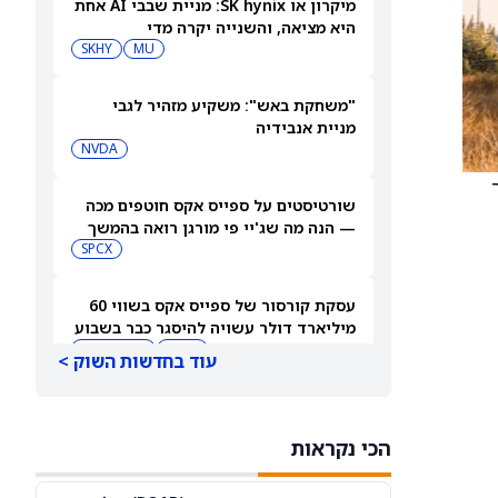
מיקרון או SK hynix: מניית שבבי AI אחת
היא מציאה, והשנייה יקרה מדי
SKHY
MU
"משחקת באש": משקיע מזהיר לגבי
מניית אנבידיה
NVDA
ך
שורטיסטים על ספייס אקס חוטפים מכה
— הנה מה שג'יי פי מורגן רואה בהמשך
SPCX
עסקת קורסור של ספייס אקס בשווי 60
מיליארד דולר עשויה להיסגר כבר בשבוע
הבא… אבל המותג Cursor עלול להיעלם
SPCX
PC:CURSO
עוד בחדשות השוק >
מניית מעקב? ג'פריס גרופ שוקלת את
הספקולציות על מיזוג בין SpaceX
הכי נקראות
לטסלה
JEF
SPCX