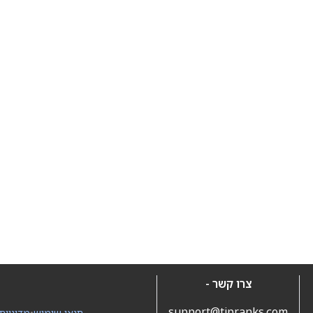
צרו קשר -
support@tipranks.com
תנאי שימוש
•
מדיניות