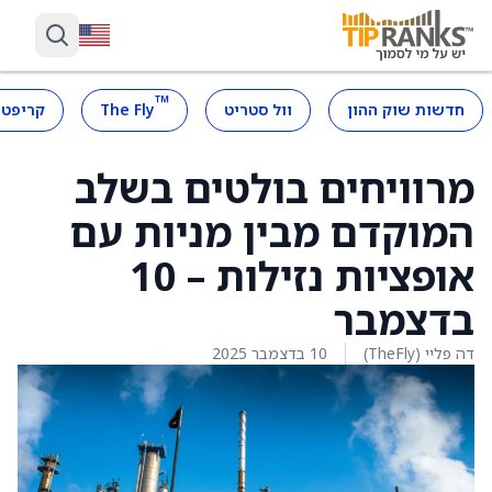
™
חדשות שוק ההון
וול סטריט
The Fly
קריפטו
מרוויחים בולטים בשלב
המוקדם מבין מניות עם
אופציות נזילות – 10
בדצמבר
דה פליי (TheFly)
10 בדצמבר 2025