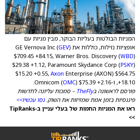
המניות הבולטות בעליות הבוקר, מבין מניות עם
אופציות נזילות, כוללות את GE Vernova Inc (
)
GEV
$709.45 +84.15, Warner Bros. Discovery (
WBD
)
$29.38 +1.12, Paramount Skydance Corp (
PSKY
)
$15.20 +0.55,
Axon
Enterprise (AXON) $564.75
+18.10, ו-Omnicom (
) $75.39 +2.16.
OMC
פורסם לראשונה ב
TheFly
– סמכות עליונה לחדשות
פיננסיות בזמן אמת שמזיזות את השוק.
נסו עכשיו>>
ראו את המניות החמות של בעלי עניין ב-TipRanks
>>