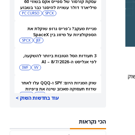
עסקת קורסור של ספייס אקס בשווי 60
מיליארד דולר עשויה להיסגר כבר בשבוע
הבא… אבל המותג Cursor עלול להיעלם
SPCX
PC:CURSO
מניית מעקב? ג'פריס גרופ שוקלת את
הספקולציות על מיזוג בין SpaceX
לטסלה
JEF
SPCX
3 תעודות הסל הטובות ביותר להשקעה,
לפי אנליסט ה-AI – 8/7/2026
IWF
VV
וק
שוק המניות היום: SPY ו-QQQ עלו לאחר
שדוח תעסוקה מאכזב שינה את ציפיות
הריבית
DIA
QQQ
עוד בחדשות השוק >
מניות מחשוב קוונטי מזנקות כשוושינגטון
בוחנת הגדלת המימון ב-68%
הכי נקראות
QBTS
IONQ