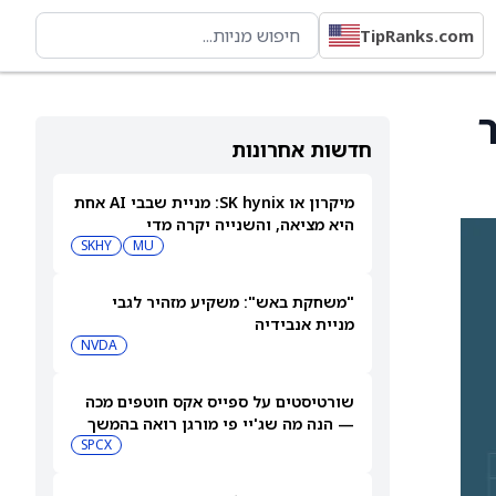
TipRanks.com
ר
חדשות אחרונות
מיקרון או SK hynix: מניית שבבי AI אחת
היא מציאה, והשנייה יקרה מדי
SKHY
MU
"משחקת באש": משקיע מזהיר לגבי
מניית אנבידיה
NVDA
שורטיסטים על ספייס אקס חוטפים מכה
— הנה מה שג'יי פי מורגן רואה בהמשך
SPCX