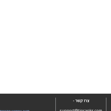
צרו קשר -
support@tipranks.com
תנאי שימוש
•
מדיניות