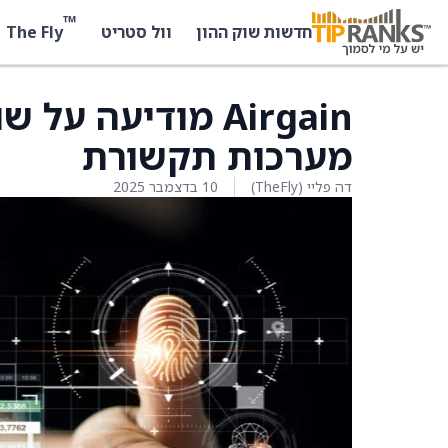
™
The Fly
חדשות שוק ההון
וול סטריט
Airgain מודיעה 
מערכות תקשורת
דה פליי (TheFly)
10 בדצמבר 2025