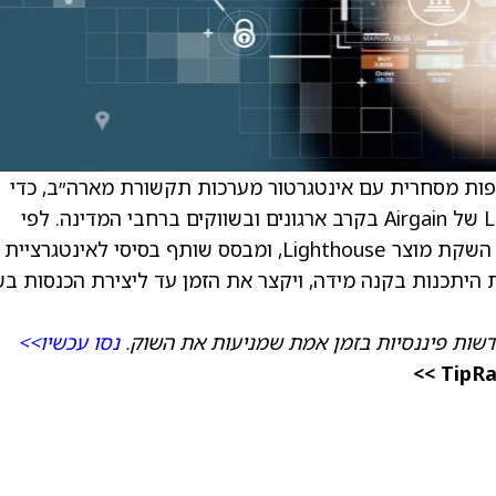
פות מסחרית עם אינטגרטור מערכות תקשורת מארה״ב, כדי
לתמוך בפריסה של Lighthouse Smart 5G NCR של Airgain בקרב ארגונים ובשווקים ברחבי המדינה. לפי
Airgain, ההסכם מהווה צעד מרכזי באסטרטגיית השקת מוצר Lighthouse, ומבסס שותף בסיסי לאינטגרציית
 היתכנות בקנה מידה, ויקצר את הזמן עד ליצירת הכנסות בש
שות פיננסיות בזמן אמת שמניעות את השוק.
נסו עכשיו>>