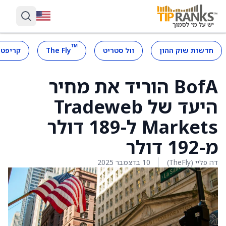
™
חדשות שוק ההון
וול סטריט
The Fly
קריפטו
BofA הוריד את מחיר
היעד של Tradeweb
Markets ל-189 דולר
מ-192 דולר
דה פליי (TheFly)
10 בדצמבר 2025