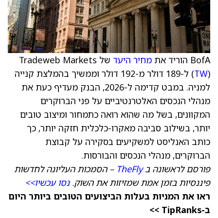
BofA הוריד את
מחיר היעד
של Tradeweb Markets
TW
(
) ל-189 דולר מ-192 דולר וממשיך בהמלצת קנייה
למניה. במבט קדימה ל-2026, הבנק מעדיף כעת את
מנהלי הנכסים האלטרנטיביים על פני הברוקרים
המקוונים, בשל מה שהוא רואה כתמחור ומיצוב טובים
יותר, בשילוב סביבה מאקרו-כלכלית חזקה יותר, כך
כותב האנליסט למשקיעים בסקירה על קבוצת
הברוקרים, מנהלי הנכסים והבורסות.
פורסם לראשונה ב
TheFly
– הסמכות העליונה לחדשות
פיננסיות בזמן אמת שמזיזות את השוק.
נסו עכשיו>>
ראו את המניות בעלות הביצועים הטובים ביותר היום
ב-TipRanks >>