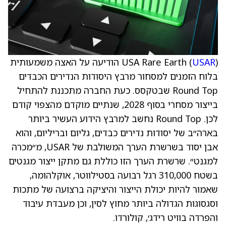
USAR
USA Rare Earth (
) הודיעה על האצה משמעותית
בלוח הזמנים למסחור מרבץ היסודות הנדירים הכבדים
Round Top שבטקסס. כעת החברה מתכננת להתחיל
בייצור מסחרי בסוף 2028, שנתיים מוקדם מהצפוי קודם
לכן. Round Top נחשב למרבץ הידוע העשיר ביותר
בארה״ב של יסודות נדירים כבדים, גליום ובריליום, והוא
אבן יסוד בשרשרת הערך המשולבת של USAR, מ״מכרה
למגנט״. שרשרת הערך הזו כוללת גם מתקן ייצור מגנטים
בשטח 310,000 רגל רבועה בסטילווטר, אוקלהומה,
שאמור להיות יכולת הייצור והיציקה ברצועה של מתכות
וסגסוגות הגדולה ביותר מחוץ לסין, וכן מעבדת עיבוד
והפרדה בוויט רידג׳, קולורדו.