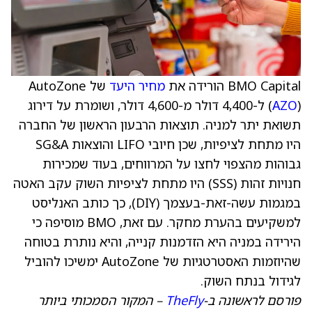
BMO Capital הורידה את
מחיר היעד
של AutoZone
AZO
(
) ל-4,400 דולר מ-4,600 דולר, ושומרת על דירוג
תשואת יתר למניה. תוצאות הרבעון הראשון של החברה
היו מתחת לציפיות, שכן חיובי LIFO והוצאות SG&A
גבוהות מהצפוי לחצו על המרווחים, בעוד שמכירות
חנויות זהות (SSS) היו מתחת לציפיות השוק עקב האטה
במגמות עשה-זאת-בעצמך (DIY), כך כותב האנליסט
למשקיעים בהערת מחקר. עם זאת, BMO מוסיפה כי
הירידה במניה היא הזדמנות קנייה, והיא נותרת בטוחה
שהיוזמות האסטרטגיות של AutoZone ימשיכו להוביל
לגידול בנתח השוק.
פורסם לראשונה ב-
TheFly
– המקור הסמכותי ביותר