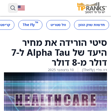
™
חדשות שוק ההון
וול סטריט
The Fly
קריפטו
סיטי הורידה את מחיר
היעד של Alpha Tau ל-7
דולר מ-8 דולר
דה פליי (TheFly)
10 בדצמבר 2025