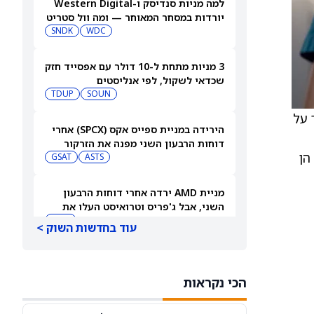
למה מניות סנדיסק ו-Western Digital
יורדות במסחר המאוחר — ומה וול סטריט
צופה בהמשך
WDC
SNDK
3 מניות מתחת ל-10 דולר עם אפסייד חזק
שכדאי לשקול, לפי אנליסטים
TDUP
SOUN
 GBp, ושומר על
הירידה במניית ספייס אקס (SPCX) אחרי
דוחות הרבעון השני מפנה את הזרקור
להתעלות על השוק ב-2026, “אפילו יותר אם תתחיל פאניקת בינה מלאכותית.” המניות המועדפות על HSBC הן
ASTS
לקרנות סל חלל עם חשיפה גבוהה
GSAT
מניית AMD ירדה אחרי דוחות הרבעון
השני, אבל ג'פריס וטרואיסט העלו את
מחירי היעד. הנה הסיבה
AMD
עוד בחדשות השוק >
אטסי מקצצת 12% מכוח האדם שלה, אבל
AI וקיצוץ עלויות אינם הסיבה
הכי נקראות
AMZN
WMT