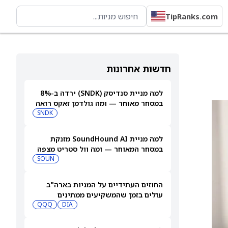
TipRanks.com
חדשות אחרונות
למה מניית סנדיסק (SNDK) ירדה ב-8%
במסחר מאוחר — ומה גולדמן זאקס רואה
בהמשך
SNDK
למה מניית SoundHound AI מזנקת
במסחר המאוחר — ומה וול סטריט מצפה
שיקרה בהמשך
SOUN
החוזים העתידיים על המניות בארה"ב
עולים בזמן שהמשקיעים ממתינים
לדוחות נוספים
DIA
QQQ