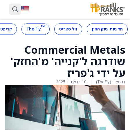
™
חדשות שוק ההון
וול סטריט
The Fly
קריפטו
Commercial Metals
שודרגה ל'קנייה' מ'החזק'
על ידי ג'פריז
דה פליי (TheFly)
10 בדצמבר 2025