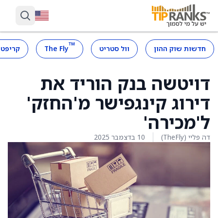
™
חדשות שוק ההון
וול סטריט
The Fly
קריפטו
דויטשה בנק הוריד את
דירוג קינגפישר מ'החזק'
ל'מכירה'
דה פליי (TheFly)
10 בדצמבר 2025