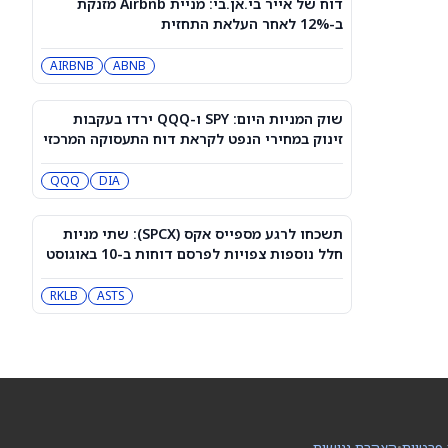
דוח של אייר בי.אן.בי: מניית Airbnb מזנקת
מניית טסלה (טסלה) עולה כשעמדות
ב-12% לאחר העלאת התחזית
Supercharger יגיעו לתחנות EVgo
TSLA
EVGO
AIRBNB
ABNB
דאו ג'ונס היום: ה-DJIA מטפס קלות אחרי
שדוח התעסוקה הפחית את הסיכוי
שוק המניות היום: SPY ו-QQQ ירדו בעקבות
להעלאת ריבית
DIA
QQQ
זינוק במחירי הנפט לקראת דוח התעסוקה המרכזי
QQQ
DIA
האם מניית ספייס אקס יכולה להגיע
ל-800 דולר? הנה מה שהאנליסט הבכיר
הזה מצפה
SPCX
תשכחו לרגע מספייס אקס (SPCX): שתי מניות
חלל נוספות צפויות לפרסם דוחות ב-10 באוגוסט
למה מניית Healthy Choice Wellness
(HCWC) עולה היום?
ASTS
RKLB
HCWC
הירידה ב-3 מניות הקוונטים האלה נראית
כמו נקודת כניסה, לפי אנליסטים
QUBT
QBTS
 פרטיות
•
הצהרת נגישות