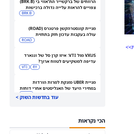
הרווחים של ברקשייר הת'אווי בי (BRK.B)
צפויים להראות עלייה גדולה ברכישות
החוזרות של המניה
BRK.B
מניית קונסטרהקשן פרטנרס (ROAD)
עולה בעקבות עדכון חזק בתחזית
ROAD
ו>>
VXUS מול VTI: איזו קרן סל של ונגארד
עדיפה למשקיעים לטווח ארוך?
VTI
RY
מניית UBER מזנקת למרות הורדות
במחירי היעד של האנליסטים אחרי דוחות
הרבעון השני
UBER
עוד בחדשות השוק >
מכשיר החומרה הראשון של OpenAI
נראה כמו דונאט ועולה 300–400 דולר
הכי נקראות
MSFT
AAPL