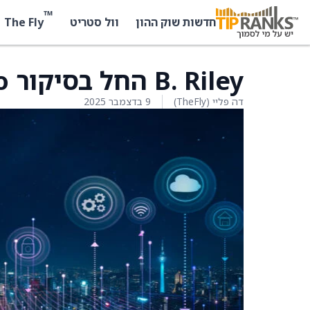
™
The Fly
חדשות שוק ההון
וול סטריט
B. Riley החל בסיקור Take-Two בהמלצת קנייה
דה פליי (TheFly)
9 בדצמבר 2025