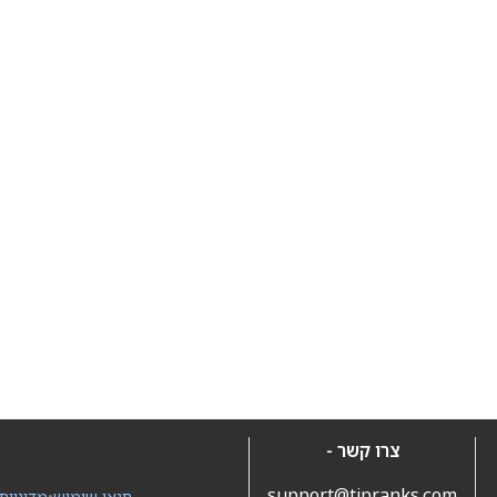
צרו קשר -
support@tipranks.com
תנאי שימוש
•
מדיניות