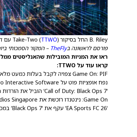
B. Riley החל בסיקור Take-Two (
) עם דירוג קנייה ו-$300
TTWO
פורסם לראשונה ב
TheFly
– המקור הסמכותי ביו
ראו את המניות המובילות שהאנליסטים ממליצ
קראו עוד על TTWO:
Game On: PIF צפויה לקבל בעלות כמעט מלאה על Electronic Arts
נפח אופציות פוט על TakeTwo Interactive Software גבוה ובכיוון שלילי
‘Call of Duty: Black Ops 7’ הוביל את הורדות החנות המקוונת של PS5 בנובמבר
Game On: נינטנדו רוכשת את Bandai Namco Studios Singapore
‘EA Sports FC 26’ עקף את ‘Black Ops 7’ במכירות באירופה בשבוע שעבר, לפי TGB