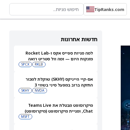
TipRanks.com
חדשות אחרונות
למה מניות ספייס אקס ו-Rocket Lab
מזנקות היום — ומה וול סטריט רואה
בהמשך
RKLB
SPCX
אס-קיי הייניקס (SKHY) שוקלת למכור
החזקה ברוב במפעל סיני בשווי 3
מיליארד דולר
NVDA
SKHY
מיקרוסופט מבטלת את Teams Live
Chat, ומניית מיקרוסופט (מיקרוסופט)
עולה
MSFT