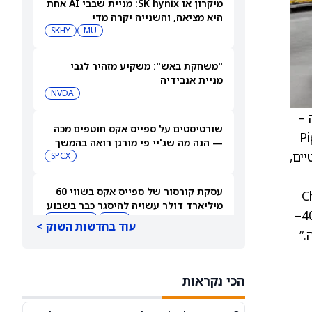
מיקרון או SK hynix: מניית שבבי AI אחת
היא מציאה, והשנייה יקרה מדי
SKHY
MU
"משחקת באש": משקיע מזהיר לגבי
מניית אנבידיה
NVDA
ה –
שורטיסטים על ספייס אקס חוטפים מכה
Piping Rock
— הנה מה שג'יי פי מורגן רואה בהמשך
הרלוונטיים,
SPCX
עסקת קורסור של ספייס אקס בשווי 60
ות הנטו הצפויות של Church
מיליארד דולר עשויה להיסגר כבר בשבוע
& Dwight לשנת 2025. בעקבות העסקה, Church & Dwight צופה לרשום הוצאה חד‑פעמית לאחר מס של 40–
הבא… אבל המותג Cursor עלול להיעלם
SPCX
PC:CURSO
עוד בחדשות השוק >
מניית מעקב? ג'פריס גרופ שוקלת את
הספקולציות על מיזוג בין SpaceX
הכי נקראות
לטסלה
JEF
SPCX