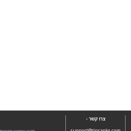
צרו קשר -
support@tipranks.com
תנאי שימוש
•
מדיניות