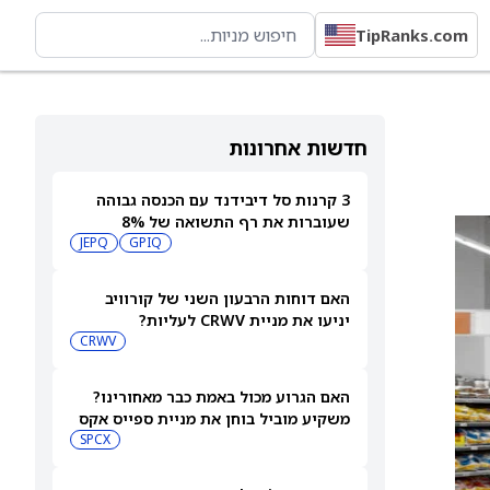
TipRanks.com
חדשות אחרונות
3 קרנות סל דיבידנד עם הכנסה גבוהה
שעוברות את רף התשואה של 8%
JEPQ
GPIQ
האם דוחות הרבעון השני של קורוויב
יניעו את מניית CRWV לעליות?
CRWV
האם הגרוע מכול באמת כבר מאחורינו?
משקיע מוביל בוחן את מניית ספייס אקס
SPCX