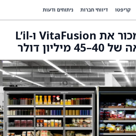
קריפטו
דיווחי חברות
ניתוחים ודעות
Church & Dwight תמכור את VitaFusion ו‑L’il