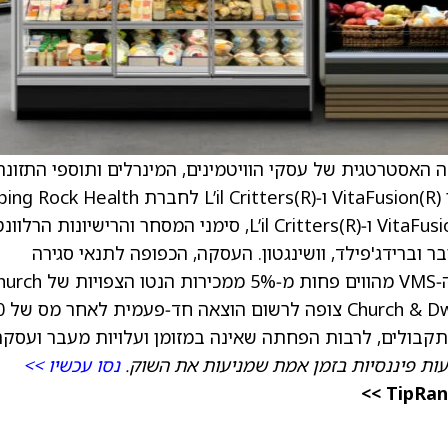
C. סיימה את הבדיקה האסטרטגית של עסקי הוויטמינים, המינרלים ותוספי התזונ
VMS – ו“מודיעה על הסכם מחייב למכירת מותגי VitaFusion(R) ו‑L’il Critters(R) לחברת  Health
Products, Inc. ההסכם כולל את המותגים VitaFusion(R) ו‑L’il Critters(R), סימני המסחר והרישיונות 
 וברידג'פילד, וושינגטון. העסקה, הכפופה לתנאי סגירה
מקובלים, צפויה להיסגר לפני סוף השנה. מותגי ה‑VMS מהווים פחות מ‑5% ממכיר
עות פיננסיות בזמן אמת שמניעות את השוק.
נסו עכשיו >>