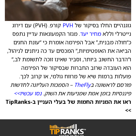
גוגנהיים החלו בסיקור של
PVH
קורפ. (PVH) עם דירוג
נייטרלי וללא
מחיר יעד
. מגזר הקמעונאות עדיין נתפס
כ“חולה מבנית,” אבל הפירמה אומרת כי “עונת החגים
הביאה את האופטימיות,” המכסים עד כה ניתנים לניהול,
ו“הדבר החשוב ביותר, וסביר שאינו זוכה לתשומת לב,”
הוא העובדה שרוב החברות שבסיקור של הפירמה
פועלות ברמות שיא של מרווח גולמי, או קרוב לכך.
פורסם לראשונה ב
TheFly
– הסמכות העליונה לחדשות
פיננסיות בזמן אמת שמניעות את השוק.
נסו עכשיו>>
ראו את המניות החמות של בעלי העניין ב-TipRanks
>>