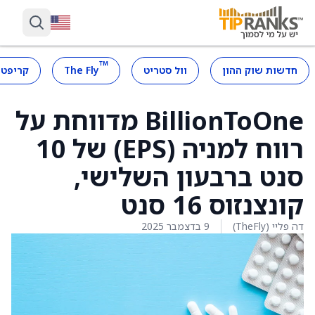
™
חדשות שוק ההון
וול סטריט
The Fly
קריפטו
BillionToOne מדווחת על
רווח למניה (EPS) של 10
סנט ברבעון השלישי,
קונצנזוס 16 סנט
דה פליי (TheFly)
9 בדצמבר 2025