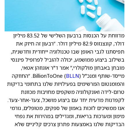
מדווחת על הכנסות ברבעון השלישי של 83.52 מיליון
דולר, קונצנזוס 82.9 מיליון דולר. “רבעון זה חיזק את
תפיסתנו לגבי האופן שבו טכנולוגיה ייחודית וחדשנית,
בשילוב ביצוע ממושמע, יכולה להוביל לפרופיל פיננסי
מובחן באבחון מולקולרי,” אמר ד"ר אוגוזהן אטאי,
מייסד-שותף ומנכ"ל BillionToOne (
BLLN
). “החוזקה
והמומנטום המרשימים בפעילויות שלנו בתחומי בדיקות
טרום-לידה ואונקולוגיה משקפים מחויבות מכוונת
לקפדנות מדעית יחד עם ביצוע מושכל, צעד-אחר-צעד.
אנו ממשיכים לזכות באמון של ספקים, מטופלים, גורמי
מימון ומערכות בריאות, ומגדילים במהירות את נפחי
הבדיקות שלנו באמצעות פתרון צרכים קליניים שלא