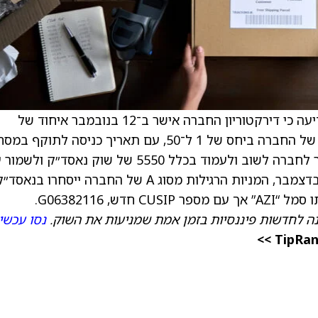
) Technology הודיעה כי דירקטוריון החברה אישר ב־12 בנובמבר איחוד של
המניות המורשות, המונפקות והנמצאות במחזור של החברה ביחס של 1 ל־50, עם תאריך כניסה לתוקף 
ב־12 בדצמבר. מטרת איחוד המניות היא לאפשר לחברה לשוב ולעמוד בכלל 5550 של שוק נאסד״ק ו
רישומה בנאסד״ק. החל מפתיחת המסחר ב־12 בדצמבר, המניות הרגילות מסוג A של החברה ייסחרו בנאסד
, G06382116.
ה לחדשות פיננסיות בזמן אמת שמניעות את השוק.
נסו עכשי