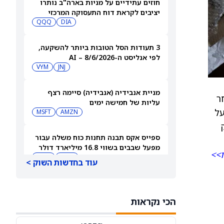
חוזים עתידיים על מניות בארה"ב נותרו
יציבים לקראת דוח התעסוקה המרכזי
QQQ
DIA
3 תעודות הסל הטובות ביותר להשקעה,
לפי אנליסט ה-AI – 8/6/2026
VYM
JNJ
מניית אנבידיה (אנבידיה) סיימה רצף
במסחר
עליות של חמישה ימים
לשמור על
MSFT
AMZN
״ק
ספייס אקס תבנה תחנות כוח משלה עבור
מפעל שבבים בשווי 16.8 מיליארד דולר
ו>>
SPCX
INTC
עוד בחדשות השוק >
חדשות מיזוגים ורכישות: אדוונסד מיקרו
דיווייסז רוכשת את Taalas כדי לחזק את
הכי נקראות
מהלך ה-AI inference שלה
AMD