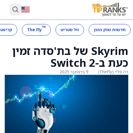
™
חדשות שוק ההון
וול סטריט
The Fly
קריפטו
Skyrim של בת'סדה זמין
כעת ב-Switch 2
דה פליי (TheFly)
9 בדצמבר 2025