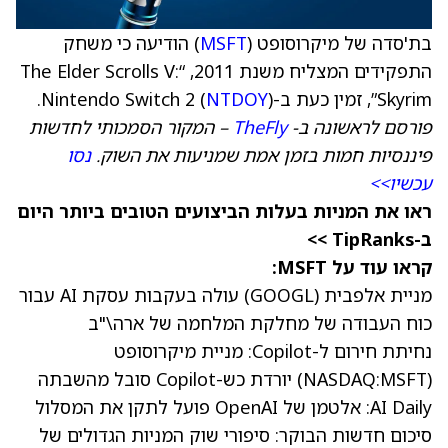
בת'סדה של מיקרוסופט (
MSFT
) הודיעה כי משחק
התפקידים המצליח משנת 2011, “The Elder Scrolls V:
Skyrim”, זמין כעת ב-Nintendo Switch 2 (
).
NTDOY
פורסם לראשונה ב-
TheFly
– המקור הסמכותי לחדשות
פיננסיות חמות בזמן אמת שמניעות את השוק.
נסו
עכשיו>>
ראו את המניות בעלות הביצועים הטובים ביותר היום
ב-TipRanks >>
קראו עוד על MSFT:
מניית אלפבית (GOOGL) עולה בעקבות עסקת AI עבור
כוח העבודה של מחלקת המלחמה של ארה\"ב
נחיתת חירום ל-Copilot: מניית מיקרוסופט
(NASDAQ:MSFT) יורדת כש-Copilot סובל מהשבתה
AI Daily: אלטמן של OpenAI פועל לתקן את המסלול
סיכום חדשות הבוקר: סיפורי שוק המניות הגדולים של