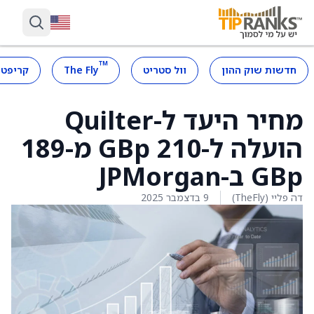
™
חדשות שוק ההון
וול סטריט
The Fly
קריפטו
מחיר היעד ל-Quilter
הועלה ל-210 GBp מ-189
GBp ב-JPMorgan
דה פליי (TheFly)
9 בדצמבר 2025