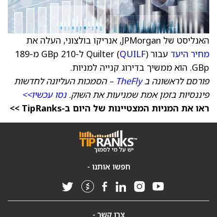
האנליסט של JPMorgan, אנריקו בולצוני, העלה את
מחיר היעד
עבור Quilter (
QUILF
) ל-210 GBp מ-189
GBp. הוא ממשיך בדירוג קנייה למניות.
פורסם לראשונה ב
TheFly
– הסמכות העליונה לחדשות
פיננסיות בזמן אמת שמניעות את השוק.
נסו עכשיו>>
ראו את המניות המצטיינות של היום ב-TipRanks >>
חפשו אותנו -
צרו קשר -