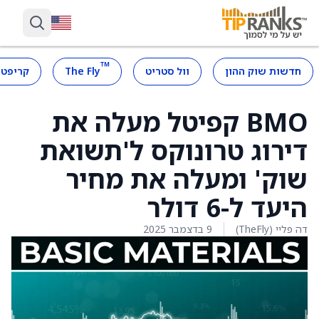
™
חדשות שוק ההון
וול סטריט
The Fly
קריפטו
BMO קפיטל מעלה את
דירוג טרונוקס ל'תשואת
שוק' ומעלה את מחיר
היעד ל-6 דולר
דה פליי (TheFly)
9 בדצמבר 2025