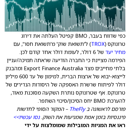
כפי שדווח בעבר, BMO קפיטל העלתה את דירוג
טרונוקס (
TROX
) ל'תשואת שוק' מ'תשואת חסר', עם
מחיר יעד
של 6 דולר, לעומת דולר אחד קודם לכן.
הפירמה מציינת כי החברה הודיעה שראתה תמיכה/עניין
בלתי מחייבים מצד Export Finance Australia ומהבנק
לייצוא-יבוא של ארצות הברית, למימון של עד 600 מיליון
דולר לפיתוח שרשרת האספקה של היסודות הנדירים של
טרונוקס. אף שטרונוקס נותרת השקעה מסוכנת מאוד,
להערכת BMO יחס הסיכון/סיכוי השתפר.
פורסם לראשונה ב
TheFly
– המקור הסופי לחדשות
פיננסיות בזמן אמת שמניעות את השוק.
נסו עכשיו>>
ראו את המניות המובילות שמומלצות על ידי