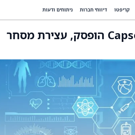
קריפטו
דיווחי חברות
ניתוחים ודעות
המסחר ב-CapsoVision Inc הופסק, עצירת מסחר