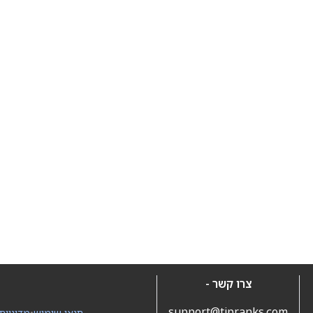
צרו קשר -
support@tipranks.com
תנאי שימוש
•
מדיניות