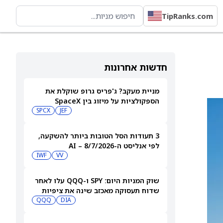
TipRanks.com
חדשות אחרונות
מניית מעקב? ג'פריס גרופ שוקלת את
הספקולציות על מיזוג בין SpaceX
לטסלה
JEF
SPCX
3 תעודות הסל הטובות ביותר להשקעה,
לפי אנליסט ה-AI – 8/7/2026
IWF
VV
שוק המניות היום: SPY ו-QQQ עלו לאחר
שדוח תעסוקה מאכזב שינה את ציפיות
הריבית
DIA
QQQ