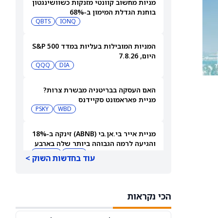
מניות מחשוב קוונטי מזנקות כשוושינגטון
בוחנת הגדלת המימון ב-68%
QBTS
IONQ
המניות המובילות בעליות במדד S&P 500
היום, 7.8.26
QQQ
DIA
האם העסקה בבריטניה מבשרת צרות?
מניית פאראמונט סקיידנס
(NASDAQ:PSKY) עלתה בכל זאת
WBD
PSKY
מניית אייר בי.אן.בי (ABNB) זינקה ב-18%
והגיעה לרמה הגבוהה ביותר שלה בארבע
שנים
ABNB
AIRBNB
עוד בחדשות השוק >
בורגר קינג (QSR) עוקפת את וונדי'ס
והופכת לרשת ההמבורגרים השנייה
הכי נקראות
בגודלה בארה"ב
MCD
QSR