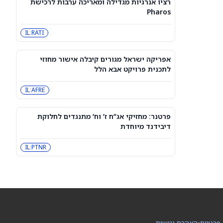
רציו אנרגיות מגדילה ומאריכה ערבות לרכישת
3 מניות דיבידנד אריסטוקרט בדירוג
Pharos
קנייה חזקה שכדאי לקנות עכשיו כדי
לקבל תשלום בספטמבר — 8/7/26
CVX
JNJ
IL:RATI
מניית פורד (NYSE:F) עולה, אך עולים
ספקות לגבי ה-Fathom
אפריקה ישראל מגורים קיבלה אישור מחוזי
F
לתכנית פרויקט אבא הלל
IL:AFRE
3 מניות ה-AI הטובות ביותר עם פוטנציאל
אפסייד של יותר מ-80%, לפי אנליסטים
INOD
AIOT
פרטנר: מחזיקי אג”ח ז’ וח’ מתנגדים לחלוקת
דיבידנד מיוחדת
סוכני AI ממשיכים לפרוץ לחברות, אבל
אף אחד לא יודע את מי לתבוע
IL:PTNR
PC:ANTPQ
META
האופציות של ASTS מתמחרות תנודה של
13.9% סביב הדוח – איך זה משתווה
להיסטוריה?
ASTS
 פרטיות
•
הצהרת נגישות