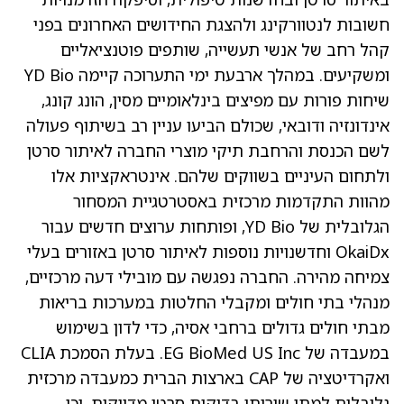
חשובות לנטוורקינג ולהצגת החידושים האחרונים בפני
קהל רחב של אנשי תעשייה, שותפים פוטנציאליים
ומשקיעים. במהלך ארבעת ימי התערוכה קיימה YD Bio
שיחות פורות עם מפיצים בינלאומיים מסין, הונג קונג,
אינדונזיה ודובאי, שכולם הביעו עניין רב בשיתוף פעולה
לשם הכנסת והרחבת תיקי מוצרי החברה לאיתור סרטן
ולתחום העיניים בשווקים שלהם. אינטראקציות אלו
מהוות התקדמות מרכזית באסטרטגיית המסחור
הגלובלית של YD Bio, ופותחות ערוצים חדשים עבור
OkaiDx וחדשנויות נוספות לאיתור סרטן באזורים בעלי
צמיחה מהירה. החברה נפגשה עם מובילי דעה מרכזיים,
מנהלי בתי חולים ומקבלי החלטות במערכות בריאות
מבתי חולים גדולים ברחבי אסיה, כדי לדון בשימוש
במעבדה של EG BioMed US Inc. בעלת הסמכת CLIA
ואקרדיטציה של CAP בארצות הברית כמעבדה מרכזית
גלובלית למתן שירותי בדיקות סרטן מדויקות, וכן