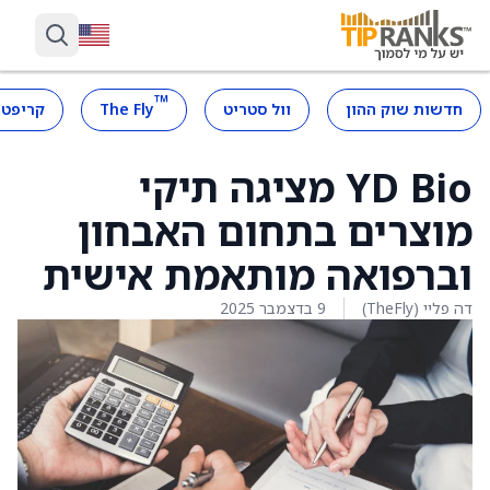
™
חדשות שוק ההון
וול סטריט
The Fly
קריפטו
YD Bio מציגה תיקי
מוצרים בתחום האבחון
וברפואה מותאמת אישית
דה פליי (TheFly)
9 בדצמבר 2025