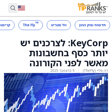
™
חדשות שוק ההון
וול סטריט
The Fly
קריפטו
KeyCorp: לצרכנים יש
יותר כסף בחשבונות
מאשר לפני הקורונה
דה פליי (TheFly)
9 בדצמבר 2025