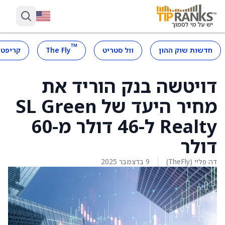
™
חדשות שוק ההון
וול סטריט
The Fly
קריפטו
דויטשה בנק הוריד את
מחיר היעד של SL Green
Realty ל-46 דולר מ-60
דולר
דה פליי (TheFly)
9 בדצמבר 2025