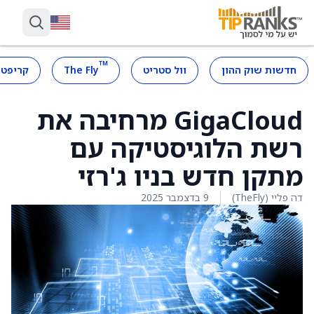
™
חדשות שוק ההון
וול סטריט
The Fly
קריפטו
GigaCloud מרחיבה את
רשת הלוגיסטיקה עם
מתקן חדש בניו ג'רזי
דה פליי (TheFly)
9 בדצמבר 2025