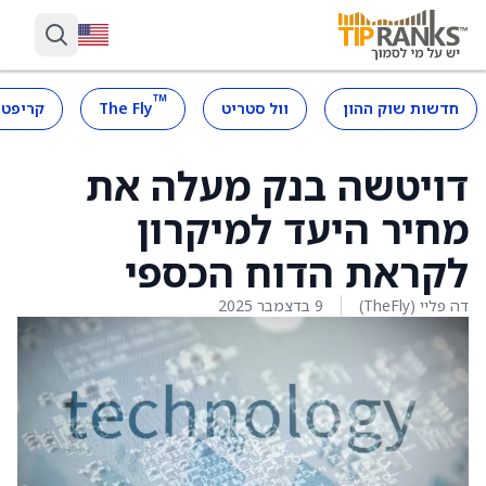
™
חדשות שוק ההון
וול סטריט
The Fly
קריפטו
דויטשה בנק מעלה את
מחיר היעד למיקרון
לקראת הדוח הכספי
דה פליי (TheFly)
9 בדצמבר 2025