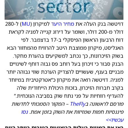
דויטשה בנק העלה את
מחיר היעד
למיקרון (
MU
) ל-280
דולר מ-200 דולר, ושומר על דירוג קנייה למניה לקראת
דוח הרבעון הראשון הפיסקלי ב-17 בדצמבר. לפי
האנליסט, מיקרון ממוצבת היטב להרוויח מהמחזור הבא
בשוק הזיכרונות, כך נכתב למשקיעים בהערת מחקר.
הבנק סבור כי זיכרון בעל רוחב פס גבוה דוחף לשינויים
מבניים בענף, שעשויים להצדיק הערכת שווי גבוהה יותר
למניה. דויטשה רואה את מיקרון כ“אטרקטיבית במיוחד
בקרב חברות הזיכרון, בזכות היכולת הייחודית שלה
להעדיף רווחיות על פני נתח שוק בסביבה הנוכחית.”
פורסם לראשונה ב
TheFly
– המקור הסמכותי לחדשות
פיננסיות חמות שמזיזות את השוק בזמן אמת.
נסו
עכשיו>>
ראו את המניות בעלות הביצועים הטובים ביותר היום