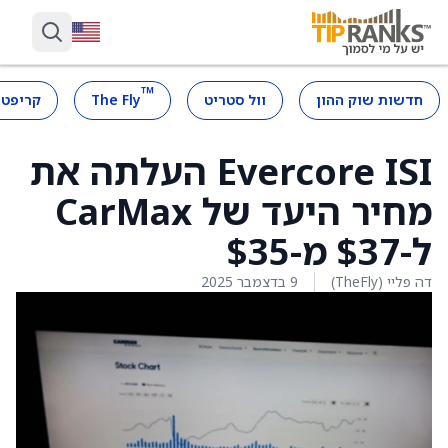
™
חדשות שוק ההון
וול סטריט
The Fly
קריפטו
Evercore ISI העלתה את
מחיר היעד של CarMax
ל-$37 מ-$35
דה פליי (TheFly)
9 בדצמבר 2025