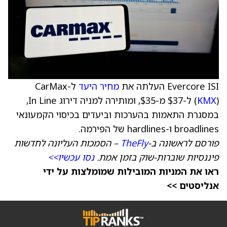
Evercore ISI העלתה את
מחיר היעד
ל-CarMax
KMX
(
) ל-$37 מ-$35, ומותירה למניה דירוג In Line,
במסגרת התאמות בהערכות וביעדים בכיסוי הקמעונאי
broadlines ו-hardlines של הפירמה.
פורסם לראשונה ב-
TheFly
– הסמכות העליונה לחדשות
פיננסיות שוברות-שוק בזמן אמת.
נסו עכשיו>>
ראו את המניות המובילות שמומלצות על ידי
אנליסטים >>