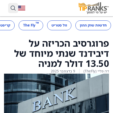
™
חדשות שוק ההון
וול סטריט
The Fly
קריפטו
פרוגרסיב הכריזה על
דיבידנד שנתי מיוחד של
13.50 דולר למניה
דה פליי (TheFly)
9 בדצמבר 2025