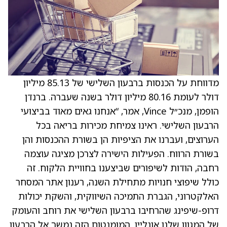
מדווחת על הכנסות ברבעון השלישי של 85.13 מיליון
דולר לעומת 80.16 מיליון דולר בשנה שעברה. ברנדן
הופמן, מנכ״ל Vince, אמר, “אנחנו גאים מאוד בביצועי
הרבעון השלישי. ראינו צמיחת מכירות בריאה בכל
הערוצים, ועברנו את הציפיות הן בשורת ההכנסות והן
בשורת הרווח. הפעילות הישירה לצרכן מציגה עוצמה
רחבה, הודות לשיפורים שביצענו בחוויית הלקוח. זה
כולל שיפוצי חנויות מתחילת השנה, רענון אתר המסחר
האלקטרוני, הגברת התמיכה השיווקית, והשקת יכולות
דרופ-שיפינג שהרחיבו ברבעון השלישי את רוחב והעומק
של המגוון שלנו אונליין. המומנטום הזה נמשך אל הרבעון