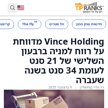
™
חדשות שוק ההון
וול סטריט
The Fly
קריפטו
Vince Holding מדווחת
על רווח למניה ברבעון
השלישי של 21 סנט
לעומת 34 סנט בשנה
שעברה
דה פליי (TheFly)
9 בדצמבר 2025