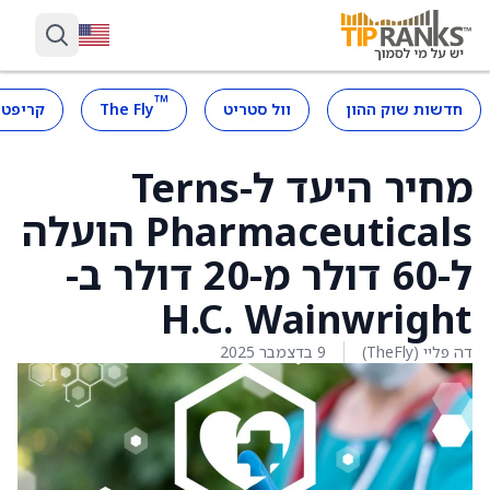
™
חדשות שוק ההון
וול סטריט
The Fly
קריפטו
מחיר היעד ל-Terns
Pharmaceuticals הועלה
ל-60 דולר מ-20 דולר ב-
H.C. Wainwright
דה פליי (TheFly)
9 בדצמבר 2025