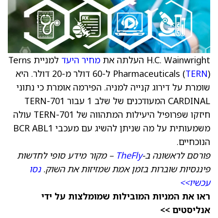
H.C. Wainwright העלתה את
מחיר היעד
למניית Terns
TERN
Pharmaceuticals (
) ל-60 דולר מ-20 דולר. היא
שומרת על דירוג קנייה למניה. הפירמה אומרת כי נתוני
CARDINAL המעודכנים של שלב 1 עבור TERN-701
חיזקו שפרופיל היעילות המתהווה של TERN-701 עולה
משמעותית על מה שניתן להשיג עם מעכבי BCR ABL1
הנוכחיים.
פורסם לראשונה ב-
TheFly
– מקור מידע סופי לחדשות
פיננסיות שוברות בזמן אמת שמזיזות את השוק.
נסו
עכשיו>>
ראו את המניות המובילות שמומלצות על ידי
אנליסטים >>