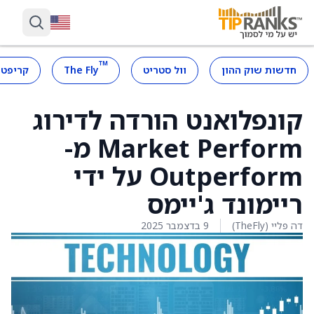
™
חדשות שוק ההון
וול סטריט
The Fly
קריפטו
קונפלואנט הורדה לדירוג
Market Perform מ-
Outperform על ידי
ריימונד ג'יימס
דה פליי (TheFly)
9 בדצמבר 2025