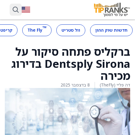
™
חדשות שוק ההון
וול סטריט
The Fly
קריפטו
ברקליס פתחה סיקור על
Dentsply Sirona בדירוג
מכירה
דה פליי (TheFly)
8 בדצמבר 2025