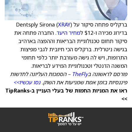
ברקליס פתחה סיקור על Dentsply Sirona (
)
XRAY
בדירוג מכירה ו-$12 ל
מחיר היעד
. החברה פתחה את
סיקור תחום טכנולוגיית הבריאות וההפצה בארה״ב
בגישה ניטרלית. ברקליס הכי חיובית לגבי מפיצות
התרופות, ויש לה גישה מעורבת יותר כלפי תחומי
המשנה הדנטלי וטכנולוגיית המידע לבריאות.
פורסם לראשונה ב
TheFly
– הסמכות העליונה לחדשות
פיננסיות בזמן אמת שמניעות את השוק.
נסו עכשיו>>
ראו את המניות החמות של בעלי העניין ב-TipRanks
>>