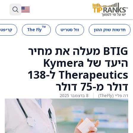
™
חדשות שוק ההון
וול סטריט
The Fly
קריפטו
BTIG מעלה את מחיר
היעד של Kymera
Therapeutics ל-138
דולר מ-75 דולר
דה פליי (TheFly)
8 בדצמבר 2025