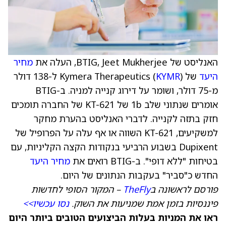
האנליסט של BTIG, Jeet Mukherjee, העלה את
מחיר
היעד
של Kymera Therapeutics (
KYMR
) ל-138 דולר
מ-75 דולר, ושומר על דירוג קנייה למניה. ב-BTIG
אומרים שנתוני שלב 1b של KT-621 של החברה תומכים
חזק בתזה לקנייה. לדברי האנליסט בהערת מחקר
למשקיעים, KT-621 השווה או אף עלה על הפרופיל של
Dupixent בשבוע הרביעי בנקודות הקצה הקליניות, עם
בטיחות "ללא דופי". ב-BTIG רואים את
מחיר היעד
החדש כ"סביר" בעקבות הנתונים של היום.
פורסם לראשונה ב
TheFly
– המקור הסופי לחדשות
פיננסיות בזמן אמת שמניעות את השוק.
נסו עכשיו>>
ראו את המניות בעלות הביצועים הטובים ביותר היום