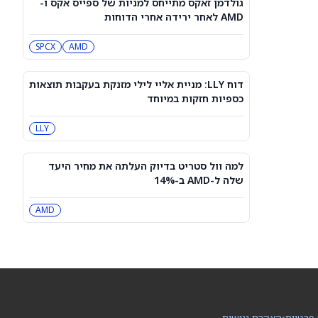
גולדמן זאקס מתייחס למניות של ספייס אקס ו-
למרות תוצאות טובות מהצפוי ברבעון
AMD לאחר ירידה אחרי הדוחות
הרביעי. מה הלחיץ את המשקיעים?
SNDK
SPCX
AMD
האם מניית קוסטקו (COST) עדיין קנייה
טובה אחרי דוח המכירות שלה ליולי
COST
2026?
דוח LLY: מניית אליי לילי מזנקת בעקבות תוצאות
כספיות חזקות במיוחד
פריצת הדרך הקוונטית של די־וייב
LLY
מוסיפה רוח גבית למניית QBTS לקראת
דוחות הרבעון השני
QBTS
למה וול סטריט בדיוק העלתה את מחיר היעד
שלה ל-AMD ב-14%
רשות התחרות אישרה: הוט מובייל תימכר
לפי שווי של 1.8 מיליארד שקל
AMD
IL:KSTN
DeepSeek מזהירה מפני עליית מחירים
גדולה, ומסיימת את עידן ה-AI הזול
במיוחד
PC:DEE6S
מניית SoundHound AI Class A (SOUN)
 פרטיות
•
הצהרת נגישות