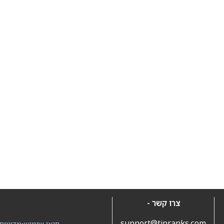
צרו קשר -
support@tipranks.com
תנאי שימוש
•
מדיניות