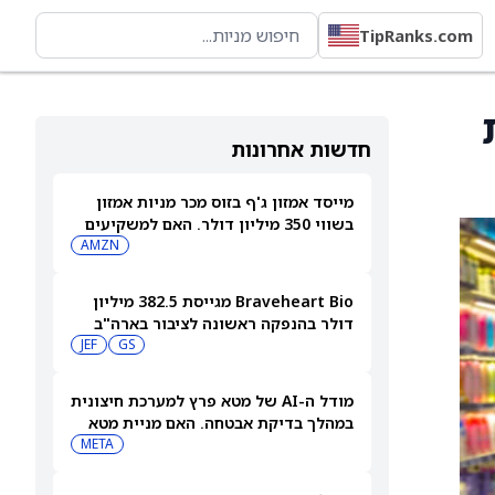
TipRanks.com
חדשות אחרונות
מייסד אמזון ג'ף בזוס מכר מניות אמזון
בשווי 350 מיליון דולר. האם למשקיעים
יש סיבה לדאגה?
AMZN
Braveheart Bio מגייסת 382.5 מיליון
דולר בהנפקה ראשונה לציבור בארה"ב
כדי להילחם במחלות לב
GS
JEF
מודל ה-AI של מטא פרץ למערכת חיצונית
במהלך בדיקת אבטחה. האם מניית מטא
תיפגע?
META