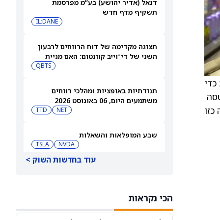
דנאל (אדיר יהושע) בע”מ מפרסמת
תשקיף מדף חדש
IL:DANE
תצוגה מקדימה של דוח הרווחים לרבעון
השני של די־וייב קוונטום: האם מניית
(QBTS) יכולה להמשיך לבנות על רבעון
QBTS
הפריצה שלה?
כדי
תנודתיות באופציות ומהלכי רווחים
 קריסטל טסה
משתמעים היום, 06 באוגוסט 2026
כזו
TTD
NET
שבע המופלאות והשאלות
TSLA
NVDA
עוד בחדשות השוק >
SPCX, אנבידיה – קאת'י ווד מהמרת
בגדול על ספייס אקס ואנבידיה, ומוכרת
את פלנטיר
CRCL
NVDA
הכי נקראות
מניית סנדיסק (SNDK) נופלת ב-10%