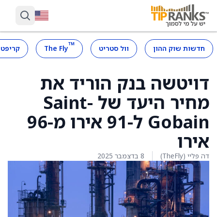
™
חדשות שוק ההון
וול סטריט
The Fly
קריפטו
דויטשה בנק הוריד את
מחיר היעד של Saint-
Gobain ל-91 אירו מ-96
אירו
דה פליי (TheFly)
8 בדצמבר 2025