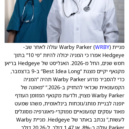
מניית Warby Parker (
WRBY
) עולה לאחר שב-
Hedgeye אמרו כי המניה יכולה להיות “פי 10” בתוך
חמש שנים, החל מ-2026. האנליסט של Hedgeye בריאן
מקגאף יקיים מצגת “Best Idea Long” ב-9 בדצמבר,
כדי להסביר מדוע Warby Parker תהיה “המניה
הקמעונאית שכדאי להחזיק ב-2026.” “מאזנה של
Warby Parker מצוין, ולדעת מקגאף המזומן העודף
יופנה לבניית מותג/נוכחות בינלאומית, משהו שמעט
מאוד עסקים קמעונאיים ממוקדי-גיאוגרפיה מסוגלים
לעשות,” נכתב באתר של Hedgeye. מניית Warby
Parker עולה ב-8%, או 1.47 דולר, ל-20.26 דולר