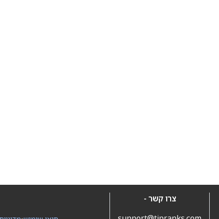
צרו קשר -
support@tipranks.com
תנאי שימוש
•
מדיניות