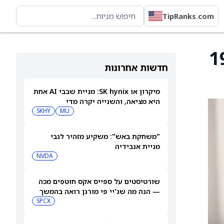
TipRanks.com
פיליפס ל-19.60
חדשות אחרונות
מיקרון או SK hynix: מניית שבבי AI אחת
היא מציאה, והשנייה יקרה מדי
SKHY
MU
"משחקת באש": משקיע מזהיר לגבי
מניית אנבידיה
NVDA
שורטיסטים על ספייס אקס חוטפים מכה
— הנה מה שג'יי פי מורגן רואה בהמשך
SPCX