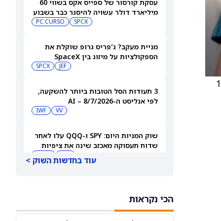
עסקת קורסור של ספייס אקס בשווי 60
מיליארד דולר עשויה להיסגר כבר בשבוע
הבא… אבל המותג Cursor עלול להיעלם
SPCX
PC:CURSO
מניית מעקב? ג'פריס גרופ שוקלת את
הספקולציות על מיזוג בין SpaceX
לטסלה
JEF
SPCX
18.30
3 תעודות הסל הטובות ביותר להשקעה,
לפי אנליסט ה-AI – 8/7/2026
IWF
VV
שוק המניות היום: SPY ו-QQQ עלו לאחר
שדוח תעסוקה מאכזב שינה את ציפיות
הריבית
DIA
QQQ
עוד בחדשות השוק >
מניות מחשוב קוונטי מזנקות כשוושינגטון
בוחנת הגדלת המימון ב-68%
הכי נקראות
QBTS
IONQ