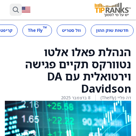
™
חדשות שוק ההון
וול סטריט
The Fly
קריפטו
הנהלת פאלו אלטו
נטוורקס תקיים פגישה
וירטואלית עם DA
Davidson
דה פליי (TheFly)
8 בדצמבר 2025