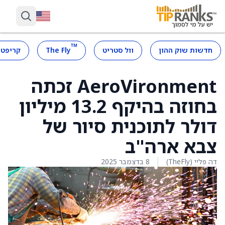
™
חדשות שוק ההון
וול סטריט
The Fly
קריפטו
AeroVironment זכתה
בחוזה בהיקף 13.2 מיליון
דולר לתוכנית סיור של
צבא ארה"ב
דה פליי (TheFly)
8 בדצמבר 2025