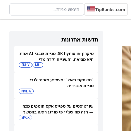
TipRanks.com
חדשות אחרונות
מיקרון או SK hynix: מניית שבבי AI אחת
היא מציאה, והשנייה יקרה מדי
SKHY
MU
"משחקת באש": משקיע מזהיר לגבי
מניית אנבידיה
NVDA
שורטיסטים על ספייס אקס חוטפים מכה
— הנה מה שג'יי פי מורגן רואה בהמשך
SPCX