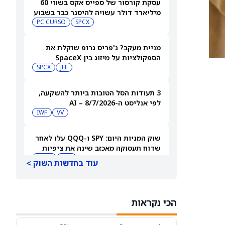
עסקת קורסור של ספייס אקס בשווי 60
מיליארד דולר עשויה להיסגר כבר בשבוע
הבא… אבל המותג Cursor עלול להיעלם
SPCX
PC:CURSO
מניית מעקב? ג'פריס גרופ שוקלת את
הספקולציות על מיזוג בין SpaceX
לטסלה
JEF
SPCX
3 תעודות הסל הטובות ביותר להשקעה,
לפי אנליסט ה-AI – 8/7/2026
IWF
VV
שוק המניות היום: SPY ו-QQQ עלו לאחר
שדוח תעסוקה מאכזב שינה את ציפיות
הריבית
DIA
QQQ
עוד בחדשות השוק >
מניות מחשוב קוונטי מזנקות כשוושינגטון
בוחנת הגדלת המימון ב-68%
הכי נקראות
QBTS
IONQ