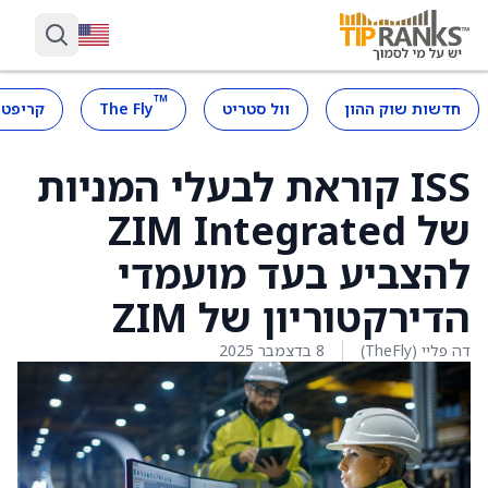
™
חדשות שוק ההון
וול סטריט
The Fly
קריפטו
ISS קוראת לבעלי המניות
של ZIM Integrated
להצביע בעד מועמדי
הדירקטוריון של ZIM
דה פליי (TheFly)
8 בדצמבר 2025