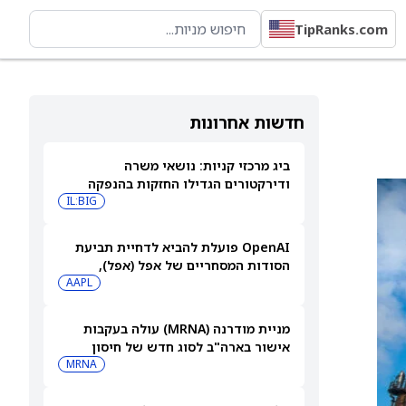
TipRanks.com
חדשות אחרונות
ביג מרכזי קניות: נושאי משרה
ודירקטורים הגדילו החזקות בהנפקה
פרטית
IL:BIG
OpenAI פועלת להביא לדחיית תביעת
הסודות המסחריים של אפל (אפל),
שאותה כינתה "רשלנית, אגרסיבית
AAPL
ואישית באופן מוזר"
מניית מודרנה (MRNA) עולה בעקבות
אישור בארה"ב לסוג חדש של חיסון
לשפעת — למה זה חשוב
MRNA