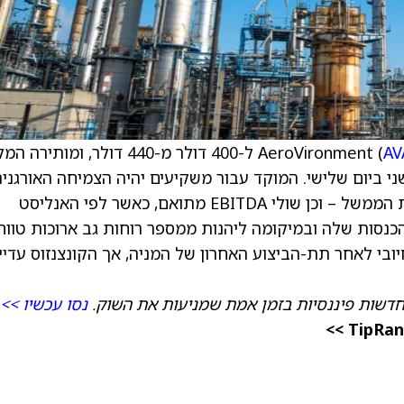
AV
) ל-400 דולר מ-440 דולר, ומותירה
עון השני ביום שלישי. המוקד עבור משקיעים יהיה הצמיחה האורגני
וההזמנות – שעלולות להיות מושפעות מהשבתת הממשל – וכן שולי EBITDA מתואם, כאשר לפי האנליסט
סות שלה ובמיקומה ליהנות ממספר רוחות גב ארוכות טווח
ובי לאחר תת-הביצוע האחרון של המניה, אך הקונצנזוס עדיין
דשות פיננסיות בזמן אמת שמניעות את השוק.
נסו עכשיו >>