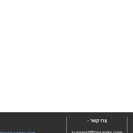
צרו קשר -
support@tipranks.com
תנאי שימוש
•
מדיניות