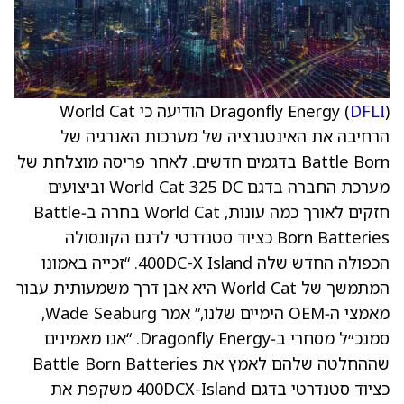
DFLI
Dragonfly Energy (
) הודיעה כי World Cat
הרחיבה את האינטגרציה של מערכות האנרגיה של
Battle Born בדגמים חדשים. לאחר פריסה מוצלחת של
מערכת החברה בדגם World Cat 325 DC וביצועים
חזקים לאורך כמה עונות, World Cat בחרה ב‑Battle
Born Batteries כציוד סטנדרטי לדגם הקונסולה
הכפולה החדש שלה 400DC-X Island. “זכייה באמונו
המתמשך של World Cat היא אבן דרך משמעותית עבור
מאמצי ה‑OEM הימיים שלנו,” אמר Wade Seaburg,
סמנכ״ל מסחרי ב‑Dragonfly Energy. “אנו מאמינים
שההחלטה שלהם לאמץ את Battle Born Batteries
כציוד סטנדרטי בדגם 400DCX-Island משקפת את