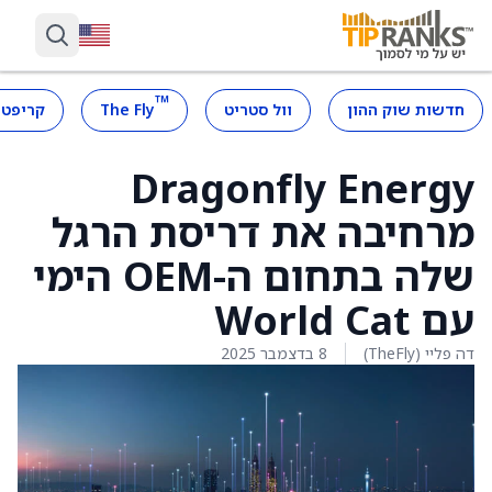
™
חדשות שוק ההון
וול סטריט
The Fly
קריפטו
Dragonfly Energy
מרחיבה את דריסת הרגל
שלה בתחום ה-OEM הימי
עם World Cat
דה פליי (TheFly)
8 בדצמבר 2025