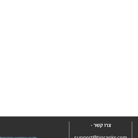
צרו קשר -
support@tipranks.com
תנאי שימוש
•
מדיניות