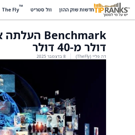
™
The Fly
חדשות שוק ההון
וול סטריט
דולר מ-40 דולר
דה פליי (TheFly)
8 בדצמבר 2025