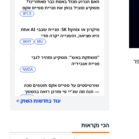
האם הגרוע מכול באמת כבר מאחורינו?
משקיע מוביל בוחן את מניית ספייס אקס
SPCX
מיקרון או SK hynix: מניית שבבי AI אחת
היא מציאה, והשנייה יקרה מדי
SKHY
MU
"משחקת באש": משקיע מזהיר לגבי
פר
מניית אנבידיה
NVDA
שורטיסטים על ספייס אקס חוטפים מכה
— הנה מה שג'יי פי מורגן רואה בהמשך
SPCX
עוד בחדשות השוק >
עסקת קורסור של ספייס אקס בשווי 60
מיליארד דולר עשויה להיסגר כבר בשבוע
הכי נקראות
הבא… אבל המותג Cursor עלול להיעלם
SPCX
PC:CURSO