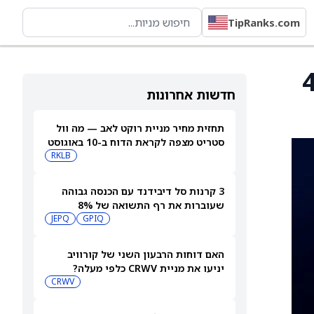
TipRanks.com
יעד של Imax ל-42
חדשות אחרונות
תחזית מחיר מניית רוקט לאב — מה וול
סטריט מצפה לקראת הדוח ב-10 באוגוסט
RKLB
3 קרנות סל דיבידנד עם הכנסה גבוהה
שעוברות את רף התשואה של 8%
JEPQ
GPIQ
האם דוחות הרבעון השני של קורוויב
יניעו את מניית CRWV כלפי מעלה?
CRWV