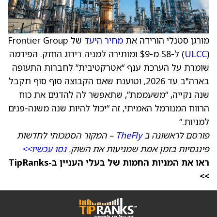
מורגן סטנלי הורידה את
מחיר היעד
של Frontier Group
ULCC
(
) ל-$8 מ-$9 ומותירה למניה דירוג החזק. הפירמה
שומרת על הערכת ענף “אטרקטיבית” לחברות התעופה
בארה"ב עד 2026, וטוענת שאם הקבוצה סוף סוף תקבל
שנה נקייה, “משעממת”, שתאפשר לה להדגים את כוח
הרווח המנורמל האמיתי, זה “יכול להיות שנה משנה-פנים
למניות.”
פורסם לראשונה ב
TheFly
– המקור הסמכותי לחדשות
פיננסיות בזמן אמת שמניעות את השוק.
נסו עכשיו>>
ראו את המניות החמות של בעלי העניין ב-TipRanks
>>