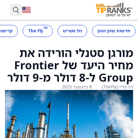
™
חדשות שוק ההון
וול סטריט
The Fly
קריפטו
מורגן סטנלי הורידה את
מחיר היעד של Frontier
Group ל-8 דולר מ-9 דולר
דה פליי (TheFly)
8 בדצמבר 2025