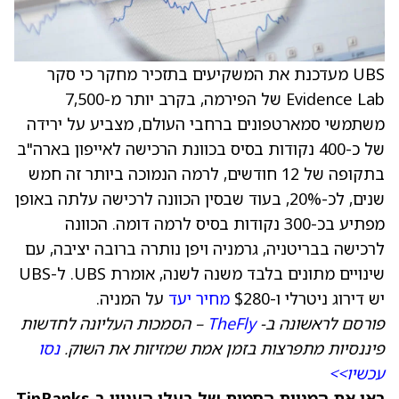
UBS מעדכנת את המשקיעים בתזכיר מחקר כי סקר
Evidence Lab של הפירמה, בקרב יותר מ-7,500
משתמשי סמארטפונים ברחבי העולם, מצביע על ירידה
של כ-400 נקודות בסיס בכוונת הרכישה לאייפון בארה"ב
בתקופה של 12 חודשים, לרמה הנמוכה ביותר זה חמש
שנים, לכ-20%, בעוד שבסין הכוונה לרכישה עלתה באופן
מפתיע בכ-300 נקודות בסיס לרמה דומה. הכוונה
לרכישה בבריטניה, גרמניה ויפן נותרה ברובה יציבה, עם
שינויים מתונים בלבד משנה לשנה, אומרת UBS. ל-UBS
יש דירוג ניטרלי ו-$280
מחיר יעד
על המניה.
פורסם לראשונה ב-
TheFly
– הסמכות העליונה לחדשות
פיננסיות מתפרצות בזמן אמת שמזיזות את השוק.
נסו
עכשיו>>
ראו את המניות החמות של בעלי העניין ב-TipRanks