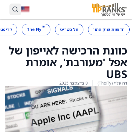
™
חדשות שוק ההון
וול סטריט
The Fly
קריפטו
כוונת הרכישה לאייפון של
אפל 'מעורבת', אומרת
UBS
דה פליי (TheFly)
8 בדצמבר 2025