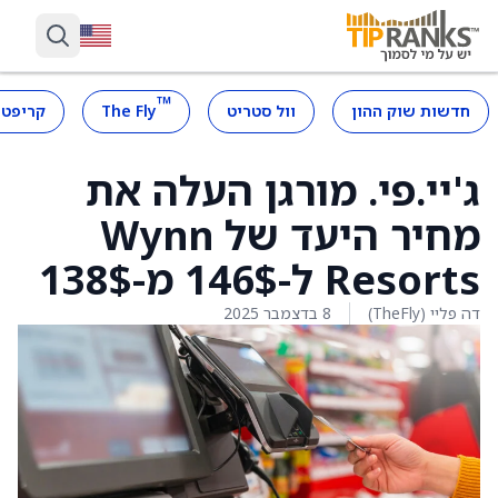
™
חדשות שוק ההון
וול סטריט
The Fly
קריפטו
ג'יי.פי. מורגן העלה את
מחיר היעד של Wynn
Resorts ל-146$ מ-138$
דה פליי (TheFly)
8 בדצמבר 2025