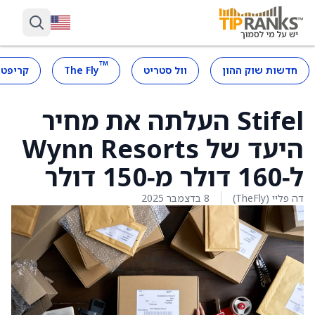
™
חדשות שוק ההון
וול סטריט
The Fly
קריפטו
Stifel העלתה את מחיר
היעד של Wynn Resorts
ל‑160 דולר מ‑150 דולר
דה פליי (TheFly)
8 בדצמבר 2025