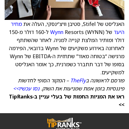
האנליסט של Stifel, סטיבן וויצ'ינסקי, העלה את
מחיר
היעד
של
Wynn
Resorts (WYNN) ל‑160 דולר מ‑150
דולר ומותיר המלצת קנייה למניה. לאחר שהשתתף
לאחרונה באירוע משקיעים של Wynn בדובאי, הפירמה
מרגישה “בטוחה מאוד” שתחזית ה‑EBITDA של Wynn
בסופו של דבר תתברר כשמרנית, כך אומר האנליסט
למשקיעים.
פורסם לראשונה ב
TheFly
– המקור הסופי לחדשות
פיננסיות בזמן אמת שמניעות את השוק.
נסו עכשיו>>
ראו את המניות החמות של בעלי עניין ב‑TipRanks
>>