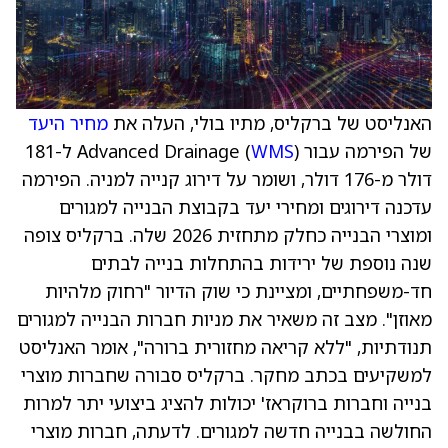
האנליסט של ברקליס, מתיו בולי, העלה את
מחיר היעד
של הפירמה עבור Advanced Drainage (
WMS
) ל-181
דולר מ-176 דולר, ושומר על דירוג קנייה למניה. הפירמה
עדכנה דירוגים ומחירי יעד בקבוצת הבנייה למגורים
ומוצרי הבנייה כחלק מתחזית 2026 שלה. ברקליס צופה
שנה נוספת של ירידות בהתחלות בנייה לבתים
חד-משפחתיים, ומציינת כי שוק הדיור "רחוק מלהיות
מאוזן". מצב זה משאיר את מניות חברות הבנייה למגורים
תנודתיות, "ללא קריאה מחזורית ברורה", אומר האנליסט
למשקיעים בכתב מחקר. ברקליס סבורה שחברות מוצרי
בנייה וחברות ברוקראז' יכולות להציג ביצועי יתר למרות
החולשה בבנייה חדשה למגורים. לדעתה, חברות מוצרי