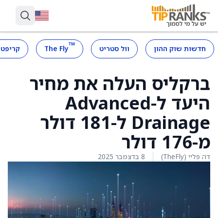
™
חדשות שוק ההון
וול סטריט
The Fly
קריפטו
ברקליס העלה את מחיר
היעד ל-Advanced
Drainage ל-181 דולר
מ-176 דולר
דה פליי (TheFly)
8 בדצמבר 2025