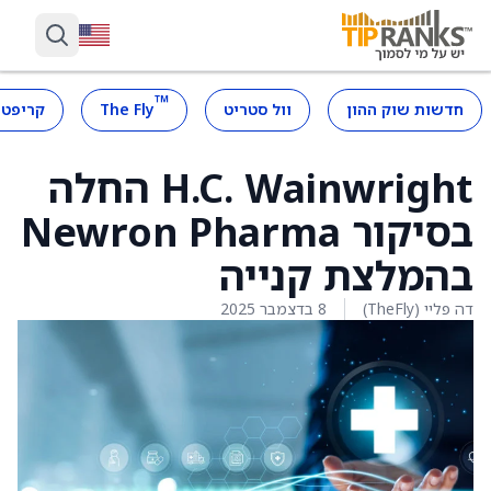
™
חדשות שוק ההון
וול סטריט
The Fly
קריפטו
H.C. Wainwright החלה
בסיקור Newron Pharma
בהמלצת קנייה
דה פליי (TheFly)
8 בדצמבר 2025