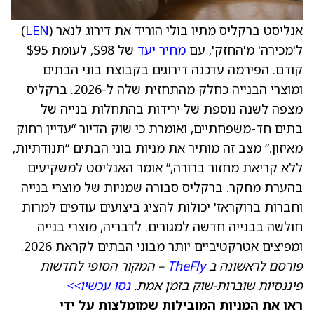
אנליסט ברקליס מתיו בולי הוריד את דירוג לנאר (
LEN
)
ל'מכירה' מ'החזק', עם
מחיר יעד
של $98, לעומת $95
קודם. הפירמה עדכנה דירוגים בקבוצת בוני הבתים
ומוצרי הבנייה כחלק מהתחזית שלה ל-2026. ברקליס
מצפה לשנה נוספת של ירידות בהתחלות בנייה של
בתים חד-משפחתיים, ואומרת כי שוק הדיור “עדיין רחוק
מאיזון.” מצב זה מותיר את מניות בוני הבתים “תנודתיות,
ללא קריאת מחזור ברורה,” אומר האנליסט למשקיעים
בהערת מחקר. ברקליס סבורה שמניות של מוצרי בנייה
וחברות ברוקראז' יכולות להציג ביצועים עודפים למרות
חולשה בבנייה חדשה למגורים. לדבריה, מוצרי בנייה
ומפיצים אטרקטיביים יותר מבוני הבתים לקראת 2026.
פורסם לראשונה ב
TheFly
– המקור הסופי לחדשות
פיננסיות שוברות-שוק בזמן אמת.
נסו עכשיו>>
ראו את המניות המובילות שמומלצות על ידי