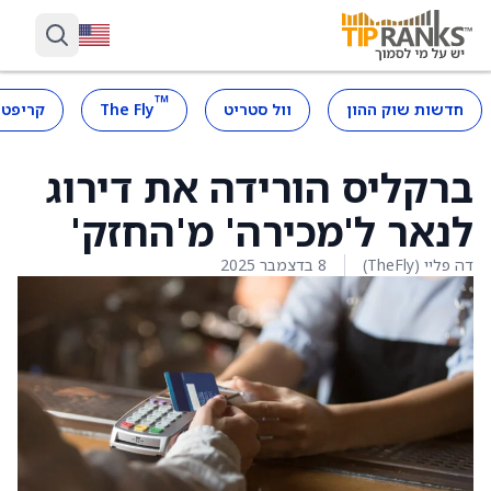
™
חדשות שוק ההון
וול סטריט
The Fly
קריפטו
ברקליס הורידה את דירוג
לנאר ל'מכירה' מ'החזק'
דה פליי (TheFly)
8 בדצמבר 2025