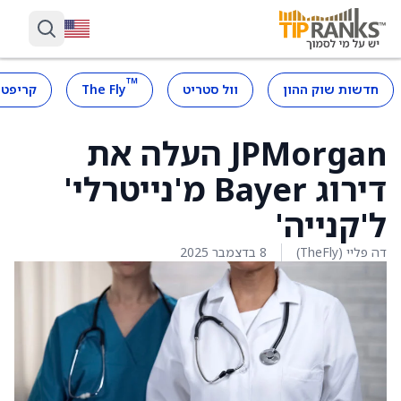
™
חדשות שוק ההון
וול סטריט
The Fly
קריפטו
JPMorgan העלה את
דירוג Bayer מ'נייטרלי'
ל'קנייה'
דה פליי (TheFly)
8 בדצמבר 2025