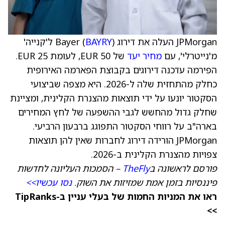
JPMorgan העלה את דירוג Bayer (
BAYRY
) ל'קנייה'
מ'נייטרלי', עם
מחיר יעד
של EUR 50, לעומת EUR 25.
הפירמה עדכנה דירוגים בקבוצת הפארמה האירופית
כחלק מהתחזית שלה ל-2026. היא מצפה שביצועי
הסקטור יונעו על ידי תוצאות מהצנרת הקלינית, ומציינת
שחלק גדול מהחשש לגבי ההשפעה של לחץ המחירים
בארה"ב על רווחי הסקטור התפוגג ברבעון הרביעי.
JPMorgan הורידה דירוג לחברות שאין להן תוצאות
צפויות מהצנרת הקלינית ב-2026.
פורסם לראשונה ב
TheFly
– הסמכות העליונה לחדשות
פיננסיות בזמן אמת שמזיזות את השוק.
נסו עכשיו>>
ראו את המניות החמות של בעלי עניין ב-TipRanks
>>